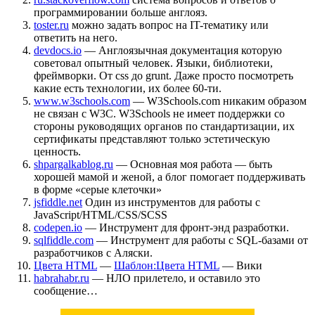
программировании больше англояз.
toster.ru
можно задать вопрос на IT-тематику или
ответить на него.
devdocs.io
— Англоязычная документация которую
советовал опытный человек. Языки, библиотеки,
фреймворки. От css до grunt. Даже просто посмотреть
какие есть технологии, их более 60-ти.
www.w3schools.com
— W3Schools.com никаким образом
не связан с W3C. W3Schools не имеет поддержки со
стороны руководящих органов по стандартизации, их
сертификаты представляют только эстетическую
ценность.
shpargalkablog.ru
— Основная моя работа — быть
хорошей мамой и женой, а блог помогает поддерживать
в форме «серые клеточки»
jsfiddle.net
Один из инструментов для работы с
JavaScript/HTML/CSS/SCSS
codepen.io
— Инструмент для фронт-энд разработки.
sqlfiddle.com
— Инструмент для работы с SQL-базами от
разработчиков с Аляски.
Цвета HTML
—
Шаблон:Цвета HTML
— Вики
habrahabr.ru
— НЛО прилетело, и оставило это
сообщение…