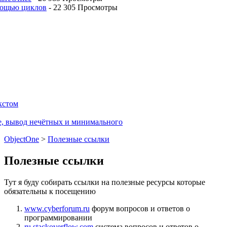
мощью циклов
-
22 305 Просмотры
кстом
е, вывод нечётных и минимального
ObjectOne
>
Полезные ссылки
Полезные ссылки
Тут я буду собирать ссылки на полезные ресурсы которые
обязательны к посещению
www.cyberforum.ru
форум вопросов и ответов о
программировании
ru.stackoverflow.com
система вопросов и ответов о