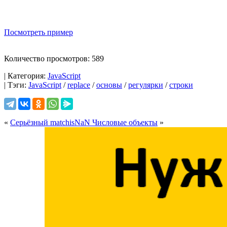
Посмотреть пример
Количество просмотров: 589
| Категория:
JavaScript
| Тэги:
JavaScript
/
replace
/
основы
/
регулярки
/
строки
«
Серьёзный match
isNaN Числовые объекты
»