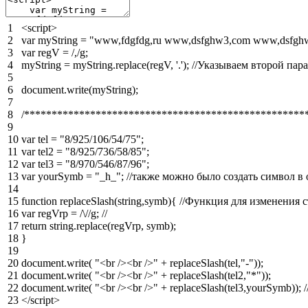
1
<script>
2
var
myString
=
"www,fdgfdg,ru www,dsfghw3,com www,dsfghw
3
var
regV
=
/,/g
;
4
myString
=
myString
.
replace
(
regV
,
'.'
)
;
//Указываем второй пара
5
6
document
.
write
(
myString
)
;
7
8
/***************************************************
9
10
var
tel
=
"8/925/106/54/75"
;
11
var
tel2
=
"8/925/736/58/85"
;
12
var
tel3
=
"8/970/546/87/96"
;
13
var
yourSymb
=
"_h_"
;
//также можно было создать символ в
14
15
function
replaceSlash
(
string
,
symb
)
{
//Функция для изменения 
16
var
regVrp
=
/\//g
;
//
17
return
string
.
replace
(
regVrp
,
symb
)
;
18
}
19
20
document
.
write
(
"<br /><br />"
+
replaceSlash
(
tel
,
"-"
)
)
;
21
document
.
write
(
"<br /><br />"
+
replaceSlash
(
tel2
,
"*"
)
)
;
22
document
.
write
(
"<br /><br />"
+
replaceSlash
(
tel3
,
yourSymb
)
)
;
23
</script>