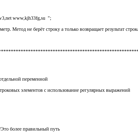
3,net www,kjh33fg,su "
;
метр. Метод не берёт строку а только возвращает результат стро
*********************************************************
 отдельной переменной
строковых элементов с использование регулярных выражений
//Это более правильный путь