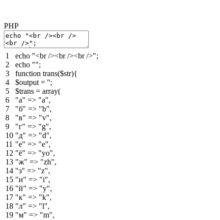
PHP
1
echo
"<br /><br /><br />"
;
2
echo
""
;
3
function
trans
(
$str
)
{
4
$output
=
''
;
5
$trans
=
array
(
6
"a"
=
>
"a"
,
7
"б"
=
>
"b"
,
8
"в"
=
>
"v"
,
9
"г"
=
>
"g"
,
10
"д"
=
>
"d"
,
11
"е"
=
>
"e"
,
12
"ё"
=
>
"yo"
,
13
"ж"
=
>
"zh"
,
14
"з"
=
>
"z"
,
15
"и"
=
>
"i"
,
16
"й"
=
>
"y"
,
17
"к"
=
>
"k"
,
18
"л"
=
>
"l"
,
19
"м"
=
>
"m"
,