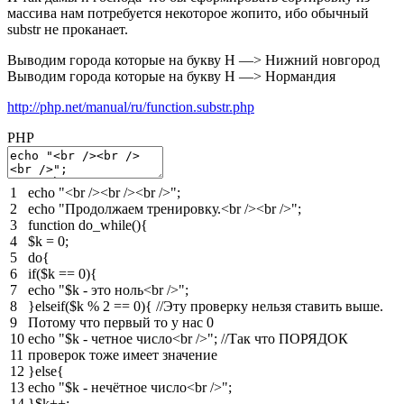
массива нам потребуется некоторое жопито, ибо обычный
substr не проканает.
Выводим города которые на букву Н —> Нижний новгород
Выводим города которые на букву Н —> Нормандия
http://php.net/manual/ru/function.substr.php
PHP
1
echo
"<br /><br /><br />"
;
2
echo
"Продолжаем тренировку.<br /><br />"
;
3
function
do_while
(
)
{
4
$k
=
0
;
5
do
{
6
if
(
$k
==
0
)
{
7
echo
"$k - это ноль<br />"
;
8
}
elseif
(
$k
%
2
==
0
)
{
//Эту проверку нельзя ставить выше.
9
Потому что первый то у нас 0
10
echo
"$k - четное число<br />"
;
//Так что ПОРЯДОК
11
проверок тоже имеет значение
12
}
else
{
13
echo
"$k - нечётное число<br />"
;
14
}
$k
++
;