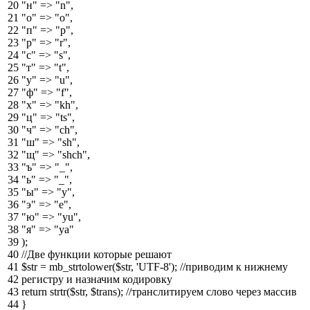
20
"н"
=
>
"n"
,
21
"о"
=
>
"o"
,
22
"п"
=
>
"p"
,
23
"р"
=
>
"r"
,
24
"с"
=
>
"s"
,
25
"т"
=
>
"t"
,
26
"у"
=
>
"u"
,
27
"ф"
=
>
"f"
,
28
"x"
=
>
"kh"
,
29
"ц"
=
>
"ts"
,
30
"ч"
=
>
"ch"
,
31
"ш"
=
>
"sh"
,
32
"щ"
=
>
"shch"
,
33
"ъ"
=
>
"_"
,
34
"ь"
=
>
"_"
,
35
"ы"
=
>
"y"
,
36
"э"
=
>
"e"
,
37
"ю"
=
>
"yu"
,
38
"я"
=
>
"ya"
39
)
;
40
//Две функции которые решают
41
$str
=
mb_strtolower
(
$str
,
'UTF-8'
)
;
//приводим к нижнему
42
регистру и назначим кодировку
43
return
strtr
(
$str
,
$trans
)
;
//транслитируем слово через массив
44
}