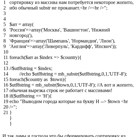
1
сортировку из массива нам потребуется некоторое жопито,
2
ибо обычный substr не проканает.<br /><br />"
;
3
4
5
$arr
=
array
(
6
'Россия'
=
>
array
(
'Москва'
,
'Вашингтон'
,
'Нижний
7
новгород'
)
,
8
'Франция'
=
>
array
(
'Шампань'
,
'Нормандия'
,
'Лион'
)
,
9
'Англия'
=
>
array
(
'Ливерпуль'
,
'Кардифф'
,
'Ипсвич'
)
)
;
10
11
foreach
(
$arr
as
$index
=
>
$country
)
{
12
13
//$utf8string = $index;
14
//echo $utf8string = mb_substr($utf8string,0,1,'UTF-8');
15
foreach
(
$country
as
$town
)
{
16
$utf8string
=
mb_substr
(
$town
,
0
,
1
,
'UTF-8'
)
;
//А вот и жопито,
17
обычная вырезка строк не работает с массивами!
18
if
(
$utf8string
==
'Н'
)
{
19
echo
"Выводим города которые на букву Н --> $town <br
20
/>"
;
21
}
}
}
И так дамы и господа что бы сформировать сортировку из