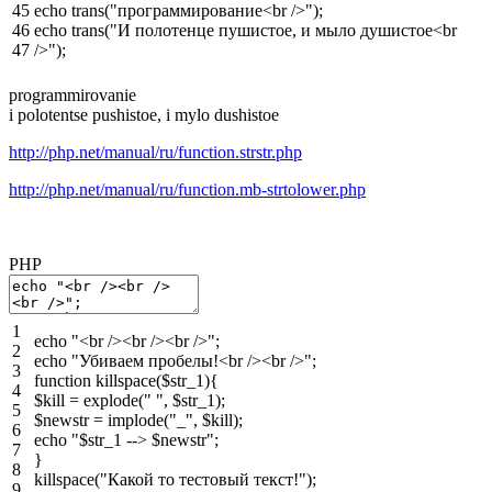
45
echo
trans
(
"программирование<br />"
)
;
46
echo
trans
(
"И полотенце пушистое, и мыло душистое<br
47
/>"
)
;
progrаmmirovаnie
i polotentse pushistoe, i mylo dushistoe
http://php.net/manual/ru/function.strstr.php
http://php.net/manual/ru/function.mb-strtolower.php
PHP
1
echo
"<br /><br /><br />"
;
2
echo
"Убиваем пробелы!<br /><br />"
;
3
function
killspace
(
$str_1
)
{
4
$kill
=
explode
(
" "
,
$str_1
)
;
5
$newstr
=
implode
(
"_"
,
$kill
)
;
6
echo
"$str_1 --> $newstr"
;
7
}
8
killspace
(
"Какой то тестовый текст!"
)
;
9