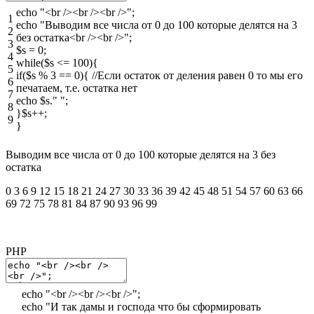
echo
"<br /><br /><br />"
;
1
echo
"Выводим все числа от 0 до 100 которые делятся на 3
2
без остатка<br /><br />"
;
3
$s
=
0
;
4
while
(
$s
<=
100
)
{
5
if
(
$s
%
3
==
0
)
{
//Если остаток от деления равен 0 то мы его
6
печатаем, т.е. остатка нет
7
echo
$s
.
" "
;
8
}
$s
++
;
9
}
Выводим все числа от 0 до 100 которые делятся на 3 без
остатка
0 3 6 9 12 15 18 21 24 27 30 33 36 39 42 45 48 51 54 57 60 63 66
69 72 75 78 81 84 87 90 93 96 99
PHP
echo
"<br /><br /><br />"
;
echo
"И так дамы и господа что бы сформировать