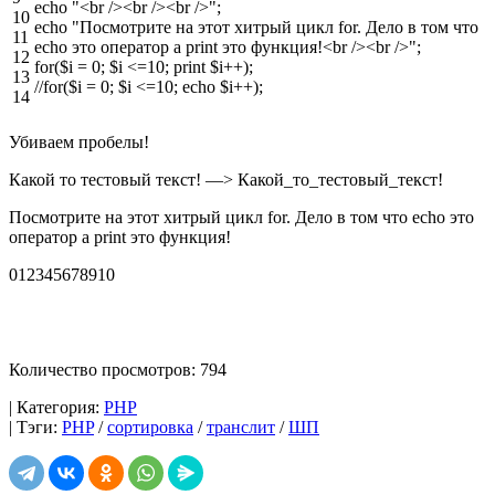
echo
"<br /><br /><br />"
;
10
echo
"Посмотрите на этот хитрый цикл for. Дело в том что
11
echo это оператор а print это функция!<br /><br />"
;
12
for
(
$i
=
0
;
$i
<=
10
;
print
$i
++
)
;
13
//for($i = 0; $i <=10; echo $i++);
14
Убиваем пробелы!
Какой то тестовый текст! —> Какой_то_тестовый_текст!
Посмотрите на этот хитрый цикл for. Дело в том что echo это
оператор а print это функция!
012345678910
Количество просмотров: 794
| Категория:
PHP
| Тэги:
PHP
/
сортировка
/
транслит
/
ШП