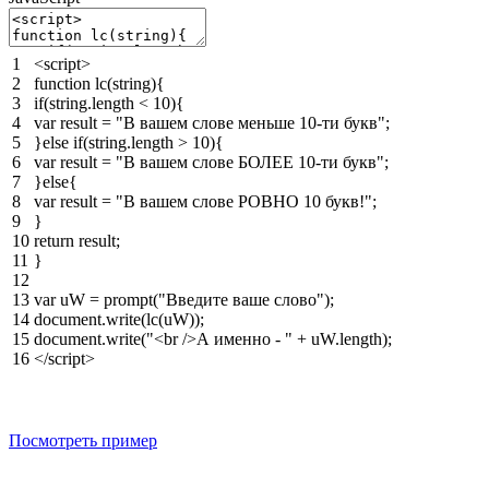
1
<script>
2
function
lc
(
string
)
{
3
if
(
string
.
length
<
10
)
{
4
var
result
=
"В вашем слове меньше 10-ти букв"
;
5
}
else
if
(
string
.
length
>
10
)
{
6
var
result
=
"В вашем слове БОЛЕЕ 10-ти букв"
;
7
}
else
{
8
var
result
=
"В вашем слове РОВНО 10 букв!"
;
9
}
10
return
result
;
11
}
12
13
var
uW
=
prompt
(
"Введите ваше слово"
)
;
14
document
.
write
(
lc
(
uW
)
)
;
15
document
.
write
(
"<br />А именно - "
+
uW
.
length
)
;
16
</script>
Посмотреть пример