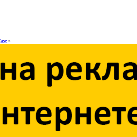
Case
»