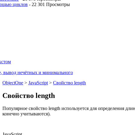
мощью циклов
-
22 301 Просмотры
кстом
е, вывод нечётных и минимального
ObjectOne
>
JavaScript
>
Свойство length
Свойство length
Популярное свойство length используется для определения дли
конечно учитываются).
JavaScript