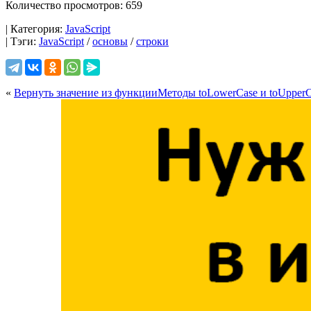
Количество просмотров: 659
| Категория:
JavaScript
| Тэги:
JavaScript
/
основы
/
строки
«
Вернуть значение из функции
Методы toLowerCase и toUpper