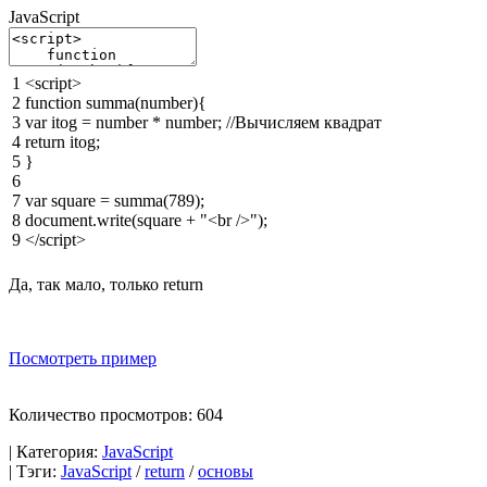
JavaScript
1
<script>
2
function
summa
(
number
)
{
3
var
itog
=
number
*
number
;
//Вычисляем квадрат
4
return
itog
;
5
}
6
7
var
square
=
summa
(
789
)
;
8
document
.
write
(
square
+
"<br />"
)
;
9
</script>
Да, так мало, только return
Посмотреть пример
Количество просмотров: 604
| Категория:
JavaScript
| Тэги:
JavaScript
/
return
/
основы